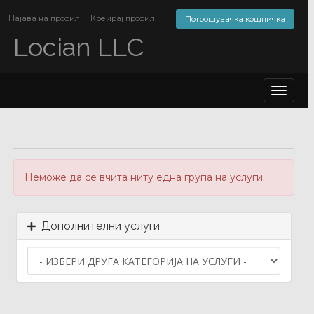
Најава на профил
Креирај профил
Потрошувачка кошничка
Locian LLC
Toggle
navigat
Неможе да се вчита ниту една група на услуги.
Дополнителни услуги