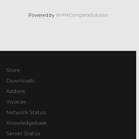
Powered by
WHMCompleteSolution
Store
Downloads
Addons
Invoices
Network Status
Knowledgebase
Server Status