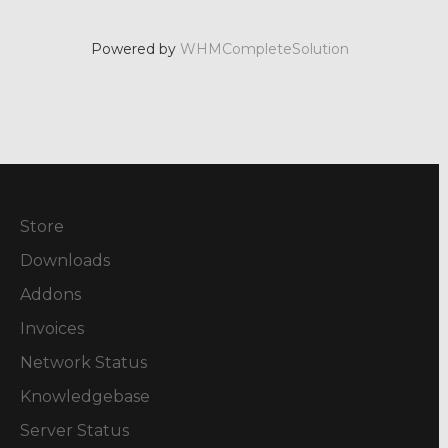
Powered by
WHMCompleteSolution
Store
Downloads
Addons
Invoices
Network Status
Knowledgebase
Server Status