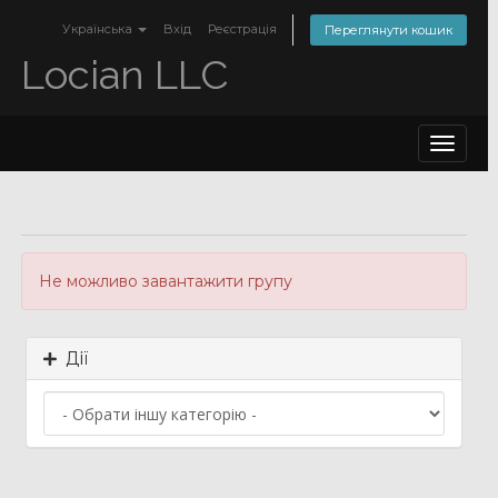
Українська
Вхід
Реєстрація
Переглянути кошик
Locian LLC
Toggle
navigat
Не можливо завантажити групу
Дії