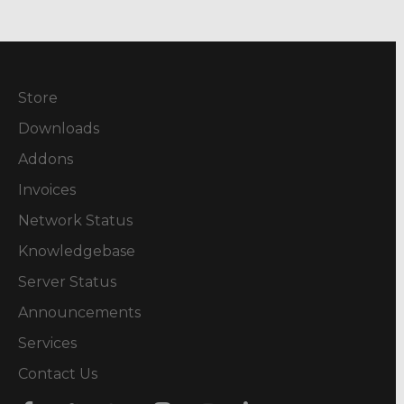
Store
Downloads
Addons
Invoices
Network Status
Knowledgebase
Server Status
Announcements
Services
Contact Us