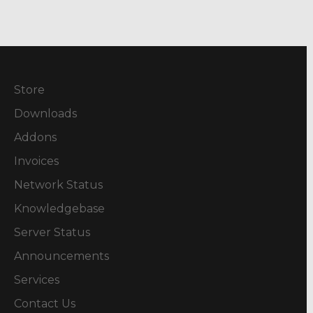
Store
Downloads
Addons
Invoices
Network Status
Knowledgebase
Server Status
Announcements
Services
Contact Us