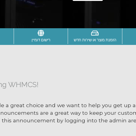
הזמנת מוצר או שירות חדש
רישום דומיין
ing WHMCS!
 great choice and we want to help you get up and
nnouncements are a great way to keep your custo
te this announcement by logging into the admin area