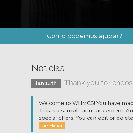
Como podemos ajudar?
Notícias
Thank you for choo
Jan 14th
Welcome to WHMCS! You have made a
This is a sample announcement. A
special offers. You can edit or dele
Ler Mais »