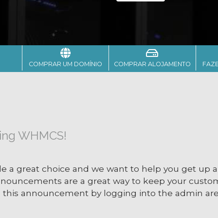
COMPRAR UM DOMÍNIO
COMPRAR ALOJAMENTO
FAZ
sing WHMCS!
 great choice and we want to help you get up and
nnouncements are a great way to keep your custo
te this announcement by logging into the admin area