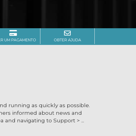
ER UM PAGAMENTO
OBTER AJUDA
 running as quickly as possible.
mers informed about news and
 and navigating to Support > ...