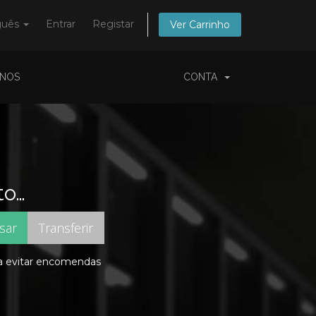
guês
Entrar
Registar
Ver Carrinho
-NOS
CONTA
to…
ra evitar encomendas